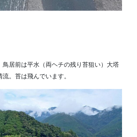
、鳥居前は平水（両ヘチの残り苔狙い）大塔
清流。苔は飛んでいます。