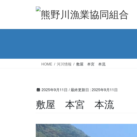
コ
ナ
ン
ビ
テ
ゲ
ン
ー
ツ
シ
に
ョ
移
ン
動
に
移
HOME
河川情報
敷屋 本宮 本流
動
2025年9月11日
/ 最終更新日 :
2025年9月11日
敷屋 本宮 本流