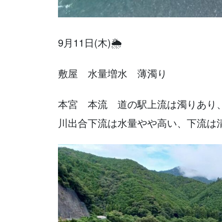
9月11日(木)🌦️
敷屋 水量増水 薄濁り
本宮 本流 道の駅上流は濁りあり
川出合下流は水量やや高い、下流は