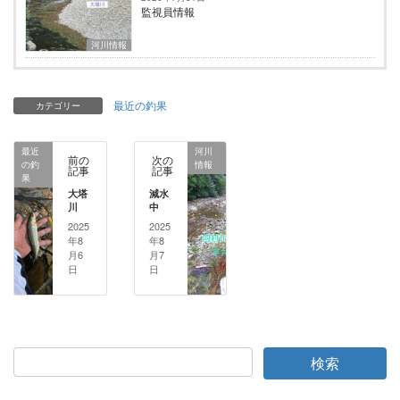
監視員情報
河川情報
最近の釣果
カテゴリー
最近
河川
前の
次の
の釣
情報
記事
記事
果
大塔
減水
川
中
2025
2025
年8
年8
月6
月7
日
日