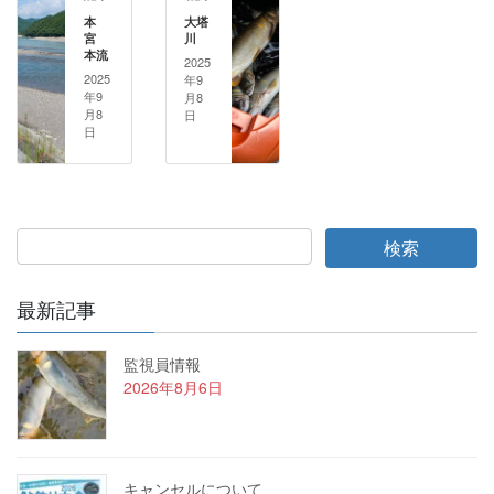
本
大塔
宮
川
本流
2025
2025
年9
年9
月8
月8
日
日
最新記事
監視員情報
2026年8月6日
キャンセルについて